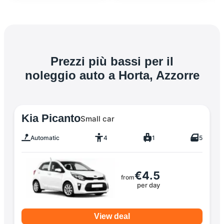
Prezzi più bassi per il
noleggio auto a Horta, Azzorre
Kia Picanto
Small car
Automatic
4
1
5
€4.5
from
per day
View deal