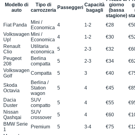
Modello di
Tipo di
Capacità
giorno
g
Passeggeri
auto
carrozzeria
bagagli
(bassa
stagione)
st
Mini /
Fiat Panda
4
1-2
€28
€5
Economica
Volkswagen
Mini /
4
1-2
€30
€5
Up!
Economica
Renault
Utilitaria
5
2-3
€32
€6
Clio
economica
Peugeot
Berlina
5
2-3
€34
€6
208
compatta
Volkswagen
Compatta
5
3
€40
€7
Golf
Berlina /
Skoda
Station
5
4
€45
€8
Octavia
wagon
Dacia
SUV
5
4
€55
€9
Duster
compatto
Nissan
SUV
5
4
€60
€1
Qashqai
crossover
BMW Serie
Premium
5
3-4
€75
€1
1