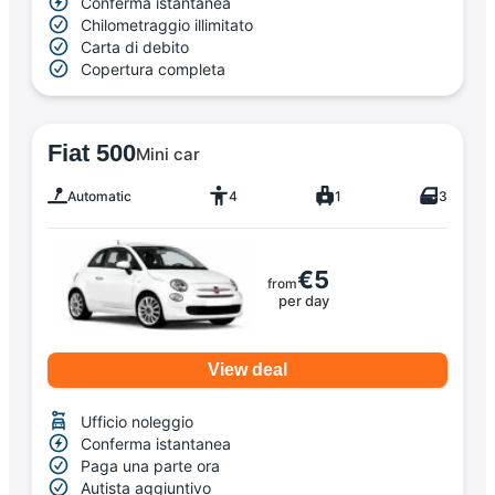
Conferma istantanea
Chilometraggio illimitato
Carta di debito
Copertura completa
Fiat 500
Mini car
Automatic
4
1
3
€5
from
per day
View deal
Ufficio noleggio
Conferma istantanea
Paga una parte ora
Autista aggiuntivo