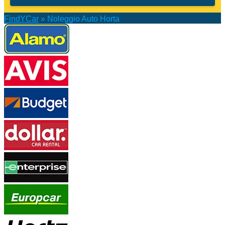
FindYCar
»
Noleggio Auto Horta