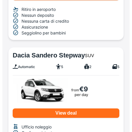
Ritiro in aeroporto
Nessun deposito
Nessuna carta di credito
Assicurazione
Seggiolino per bambini
Dacia Sandero Stepway
SUV
Automatic
5
2
5
€9
from
per day
View deal
Ufficio noleggio