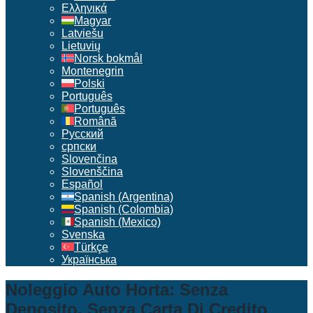
Ελληνικά
Magyar
Latviešu
Lietuvių
Norsk bokmål
Montenegrin
Polski
Português
Português
Română
Русский
српски
Slovenčina
Slovenščina
Español
Spanish (Argentina)
Spanish (Colombia)
Spanish (Mexico)
Svenska
Türkçe
Українська
Noleggio Auto Horta: Senza
Deposito, Senza Carta Di Credito