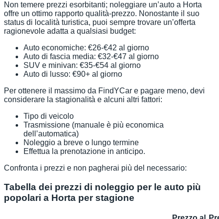
Non temere prezzi esorbitanti; noleggiare un’auto a Horta
offre un ottimo rapporto qualità-prezzo. Nonostante il suo
status di località turistica, puoi sempre trovare un’offerta
ragionevole adatta a qualsiasi budget:
Auto economiche: €26-€42 al giorno
Auto di fascia media: €32-€47 al giorno
SUV e minivan: €35-€54 al giorno
Auto di lusso: €90+ al giorno
Per ottenere il massimo da FindYCar e pagare meno, devi
considerare la stagionalità e alcuni altri fattori:
Tipo di veicolo
Trasmissione (manuale è più economica
dell’automatica)
Noleggio a breve o lungo termine
Effettua la prenotazione in anticipo.
Confronta i prezzi e non pagherai più del necessario:
Tabella dei prezzi di noleggio per le auto più
popolari a Horta per stagione
Prezzo al
Pr