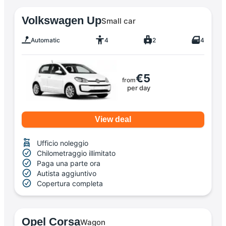
Volkswagen Up
Small car
Automatic
4
2
4
€5
from
per day
View deal
Ufficio noleggio
Chilometraggio illimitato
Paga una parte ora
Autista aggiuntivo
Copertura completa
Opel Corsa
Wagon