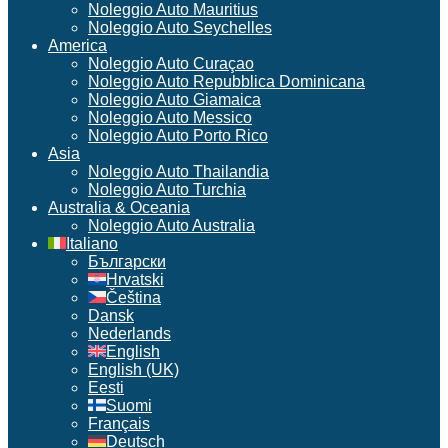
Noleggio Auto Mauritius
Noleggio Auto Seychelles
America
Noleggio Auto Curaçao
Noleggio Auto Repubblica Dominicana
Noleggio Auto Giamaica
Noleggio Auto Messico
Noleggio Auto Porto Rico
Asia
Noleggio Auto Thailandia
Noleggio Auto Turchia
Australia & Oceania
Noleggio Auto Australia
Italiano
Български
Hrvatski
Čeština
Dansk
Nederlands
English
English (UK)
Eesti
Suomi
Français
Deutsch