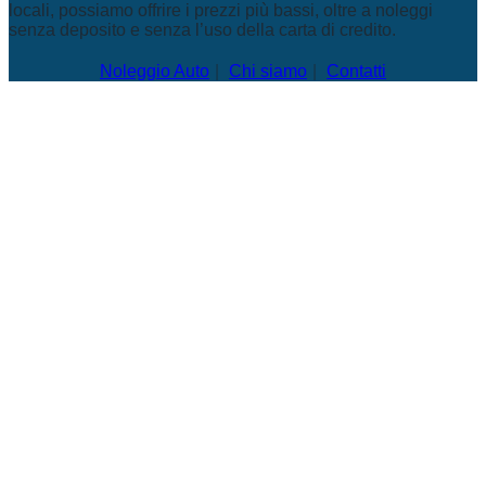
locali, possiamo offrire i prezzi più bassi, oltre a noleggi
senza deposito e senza l’uso della carta di credito.
Noleggio Auto
Chi siamo
Contatti