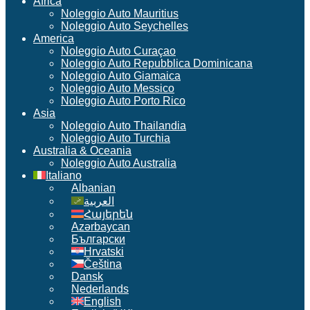
Africa
Noleggio Auto Mauritius
Noleggio Auto Seychelles
America
Noleggio Auto Curaçao
Noleggio Auto Repubblica Dominicana
Noleggio Auto Giamaica
Noleggio Auto Messico
Noleggio Auto Porto Rico
Asia
Noleggio Auto Thailandia
Noleggio Auto Turchia
Australia & Oceania
Noleggio Auto Australia
Italiano
Albanian
العربية
Հայերեն
Azərbaycan
Български
Hrvatski
Čeština
Dansk
Nederlands
English