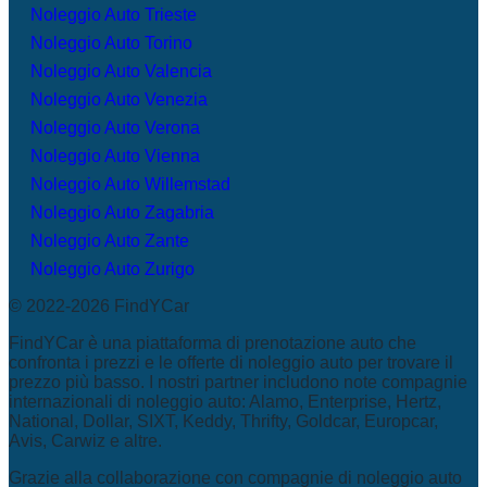
Noleggio Auto Trieste
Noleggio Auto Torino
Noleggio Auto Valencia
Noleggio Auto Venezia
Noleggio Auto Verona
Noleggio Auto Vienna
Noleggio Auto Willemstad
Noleggio Auto Zagabria
Noleggio Auto Zante
Noleggio Auto Zurigo
© 2022-2026 FindYCar
FindYCar è una piattaforma di prenotazione auto che
confronta i prezzi e le offerte di noleggio auto per trovare il
prezzo più basso. I nostri partner includono note compagnie
internazionali di noleggio auto: Alamo, Enterprise, Hertz,
National, Dollar, SIXT, Keddy, Thrifty, Goldcar, Europcar,
Avis, Carwiz e altre.
Grazie alla collaborazione con compagnie di noleggio auto