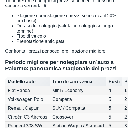
Tieni presente che questi prezzi sono medi e possono
variare a seconda di:
Stagione (fuori stagione i prezzi sono circa il 50%
più bassi)
Durata del noleggio (valuta un noleggio a lungo
termine)
Tipo di veicolo
Prenotazione anticipata.
Confronta i prezzi per scegliere l’opzione migliore:
Periodo migliore per noleggiare un’auto a
Palermo: panoramica stagionale dei prezzi
Modello auto
Tipo di carrozzeria
Posti
B
Fiat Panda
Mini / Economy
4
1
Volkswagen Polo
Compatta
5
2
Renault Captur
SUV / Compatta
5
2
Citroën C3 Aircross
Crossover
5
2
Peugeot 308 SW
Station Wagon / Standard
5
3