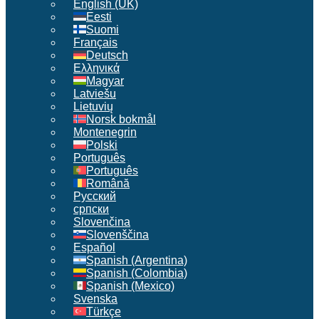
English (UK)
Eesti
Suomi
Français
Deutsch
Ελληνικά
Magyar
Latviešu
Lietuvių
Norsk bokmål
Montenegrin
Polski
Português
Português
Română
Русский
српски
Slovenčina
Slovenščina
Español
Spanish (Argentina)
Spanish (Colombia)
Spanish (Mexico)
Svenska
Türkçe