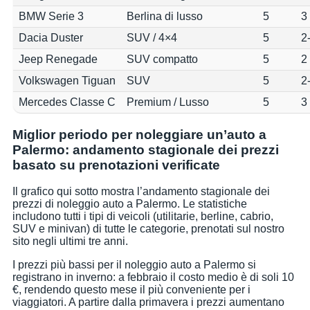
BMW Serie 3
Berlina di lusso
5
3
Dacia Duster
SUV / 4×4
5
2
Jeep Renegade
SUV compatto
5
2
Volkswagen Tiguan
SUV
5
2
Mercedes Classe C
Premium / Lusso
5
3
Miglior periodo per noleggiare un’auto a
Palermo: andamento stagionale dei prezzi
basato su prenotazioni verificate
Il grafico qui sotto mostra l’andamento stagionale dei
prezzi di noleggio auto a Palermo. Le statistiche
includono tutti i tipi di veicoli (utilitarie, berline, cabrio,
SUV e minivan) di tutte le categorie, prenotati sul nostro
sito negli ultimi tre anni.
I prezzi più bassi per il noleggio auto a Palermo si
registrano in inverno: a febbraio il costo medio è di soli 10
€, rendendo questo mese il più conveniente per i
viaggiatori. A partire dalla primavera i prezzi aumentano