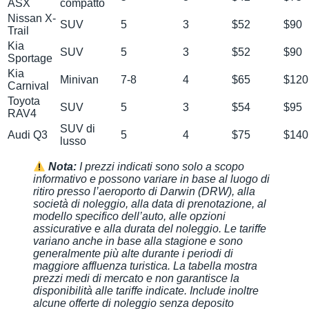
ASX
compatto
Nissan X-
SUV
5
3
$52
$90
Trail
Kia
SUV
5
3
$52
$90
Sportage
Kia
Minivan
7-8
4
$65
$120
Carnival
Toyota
SUV
5
3
$54
$95
RAV4
SUV di
Audi Q3
5
4
$75
$140
lusso
Nota:
I prezzi indicati sono solo a scopo
informativo e possono variare in base al luogo di
ritiro presso l’aeroporto di Darwin (DRW), alla
società di noleggio, alla data di prenotazione, al
modello specifico dell’auto, alle opzioni
assicurative e alla durata del noleggio. Le tariffe
variano anche in base alla stagione e sono
generalmente più alte durante i periodi di
maggiore affluenza turistica. La tabella mostra
prezzi medi di mercato e non garantisce la
disponibilità alle tariffe indicate. Include inoltre
alcune offerte di noleggio senza deposito