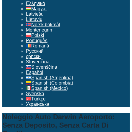
Ελληνικά
Magyar
Latviešu
Lietuvių
Norsk bokmål
Montenegrin
Polski
Português
Română
Русский
српски
Slovenčina
Slovenščina
Español
Spanish (Argentina)
Spanish (Colombia)
Spanish (Mexico)
Svenska
Türkçe
Українська
Noleggio Auto Darwin Aeroporto:
Senza Deposito, Senza Carta Di