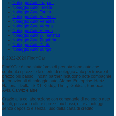
Noleggio Auto Trapani
Noleggio Auto Trieste
Noleggio Auto Torino
Noleggio Auto Valencia
Noleggio Auto Venezia
Noleggio Auto Verona
Noleggio Auto Vienna
Noleggio Auto Willemstad
Noleggio Auto Zagabria
Noleggio Auto Zante
Noleggio Auto Zurigo
© 2022-2026 FindYCar
FindYCar è una piattaforma di prenotazione auto che
confronta i prezzi e le offerte di noleggio auto per trovare il
prezzo più basso. I nostri partner includono note compagnie
internazionali di noleggio auto: Alamo, Enterprise, Hertz,
National, Dollar, SIXT, Keddy, Thrifty, Goldcar, Europcar,
Avis, Carwiz e altre.
Grazie alla collaborazione con compagnie di noleggio auto
locali, possiamo offrire i prezzi più bassi, oltre a noleggi
senza deposito e senza l’uso della carta di credito.