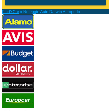
FindYCar
»
Noleggio Auto Darwin Aeroporto