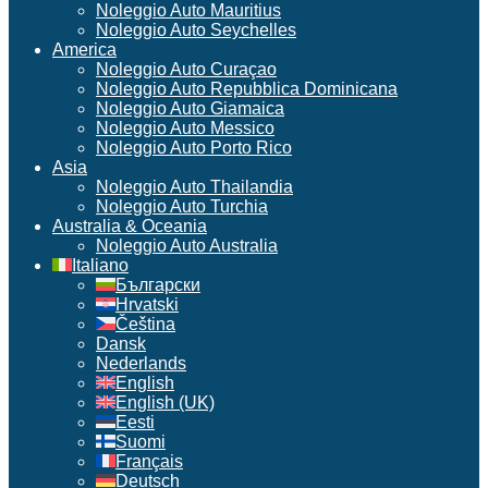
Noleggio Auto Mauritius
Noleggio Auto Seychelles
America
Noleggio Auto Curaçao
Noleggio Auto Repubblica Dominicana
Noleggio Auto Giamaica
Noleggio Auto Messico
Noleggio Auto Porto Rico
Asia
Noleggio Auto Thailandia
Noleggio Auto Turchia
Australia & Oceania
Noleggio Auto Australia
Italiano
Български
Hrvatski
Čeština
Dansk
Nederlands
English
English (UK)
Eesti
Suomi
Français
Deutsch