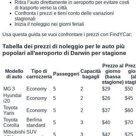
Ritira l’auto direttamente in aeroporto per evitare costi
di trasporto verso la città
Confronta i prezzi e tieni conto delle variazioni
stagionali
Inizia il noleggio nei giorni feriali
Usa questa guida se vuoi confrontare i prezzi con FindYCar:
Tabella dei prezzi di noleggio per le auto più
popolari all’aeroporto di Darwin per stagione
Prezzo al
Prez
Modello
Tipo di
Capacità
giorno
gio
Passeggeri
di auto
carrozzeria
bagagli
(bassa
(a
stagione)
stag
MG 3
Economy
5
2
$29
$50
Hyundai
Economy
5
2
$26
$45
i20
Toyota
Economy
5
2
$37
$60
Yaris
Toyota
Berlina
5
3
$40
$70
Corolla
standard
Mitsubishi
SUV
5
3
$42
$75